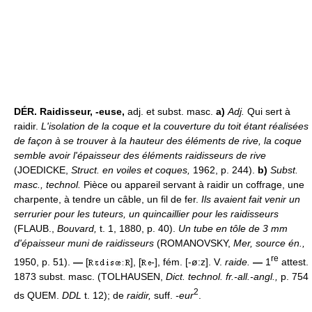
DÉR.
Raidisseur, -euse,
adj. et subst. masc.
a)
Adj.
Qui sert à
raidir.
L'isolation de la coque et la couverture du toit étant réalisées
de façon à se trouver à la hauteur des éléments de rive, la coque
semble avoir l'épaisseur des éléments raidisseurs de rive
(JOEDICKE,
Struct. en voiles et coques,
1962, p. 244).
b)
Subst.
masc.,
technol.
Pièce ou appareil servant à raidir un coffrage, une
charpente, à tendre un câble, un fil de fer.
Ils avaient fait venir un
serrurier pour les tuteurs, un quincaillier pour les raidisseurs
(FLAUB.,
Bouvard,
t. 1, 1880, p. 40).
Un tube en tôle de 3 mm
d'épaisseur muni de raidisseurs
(ROMANOVSKY,
Mer, source én.,
re
1950, p. 51).
—
[
], [
-], fém. [-ø:z]. V.
raide.
—
1
attest.
1873 subst. masc. (TOLHAUSEN,
Dict. technol. fr.-all.-angl.,
p. 754
2
ds QUEM.
DDL
t. 12); de
raidir,
suff.
-eur
.