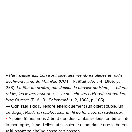
♦
Part. passé adj.
Son front pâle, ses membres glacés et roidis,
déchirent l'âme de Mathilde
(COTTIN,
Mathilde,
t. 4, 1805, p.
256).
La tête en arrière, par-dessus le dossier du trône, — blême,
raidie, les lèvres ouvertes, — et ses cheveux dénoués pendaient
jusqu'à terre
(FLAUB.,
Salammbô,
t. 2, 1863, p. 165).
—
Qqn raidit qqc.
Tendre énergiquement (un objet souple, un
cordage).
Raidir un câble; raidir un fil de fer avec un raidisseur:
•
À peine fûmes-nous à bord que des rafales isolées tombèrent de
la montagne; l'une d'elles fut si violente et soudaine que le bateau
raidissant
sa chaîne cassa ses bosses...