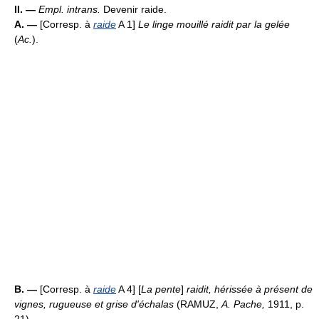
II. —
Empl. intrans.
Devenir raide.
A. —
[Corresp. à
raide
A 1]
Le linge mouillé raidit par la gelée
(
Ac.
).
B. —
[Corresp. à
raide
A 4] [
La pente
]
raidit, hérissée à présent de
vignes, rugueuse et grise d'échalas
(RAMUZ,
A. Pache,
1911, p.
21).