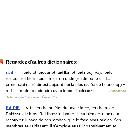
Regardez d'autres dictionnaires:
raidir
— raide et raideur et raidillon et raidir adj. Voy. roide,
roideur, roidillon, roidir. roidir ou raidir (roi dir ou rè dir. La
prononciation rè dir est aujourd hui la plus usitée de beaucoup) v.
a. 1° Tendre ou étendre avec force. Roidissez le… …
Dictionnaire
de la Langue Française d'Émile Littré
RAIDIR
— v. tr. Tendre ou étendre avec force, rendre raide.
Raidissez le bras. Raidissez la jambe. Il eut bien de la peine à
recouvrer l’usage de ses jambes, que le froid avait raidies. Ses
membres se raidissent. Il s’emploie aussi intransitivement et… …