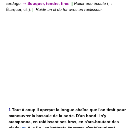
cordage.
⇒
Souquer, tendre, tirer.
||
Raidir une écoute
(→
Étarquer, cit.).
||
Raidir un fil de fer avec un raidisseur.
1
Tout à coup il aperçut la longue chaîne que l'on tirait pour
manœuvrer la bascule de la porte. D'un bond il s'y
cramponna, en roidissant ses bras, en s'arc-boutant des
pieds;
et
, à la fin, les battants énormes s'entr'ouvrirent.