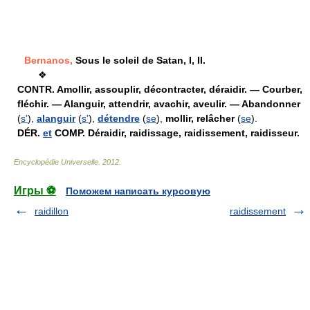
Bernanos,
Sous le soleil de Satan, I, II.
❖
CONTR.
Amollir, assouplir, décontracter, déraidir. — Courber,
fléchir. — Alanguir, attendrir, avachir, aveulir. — Abandonner
(
s'
),
alanguir
(
s'
),
détendre
(
se
),
mollir, relâcher
(
se
).
DÉR.
et
COMP.
Déraidir, raidissage, raidissement, raidisseur.
Encyclopédie Universelle
.
2012
.
Игры ⚽
Поможем написать курсовую
raidillon
raidissement