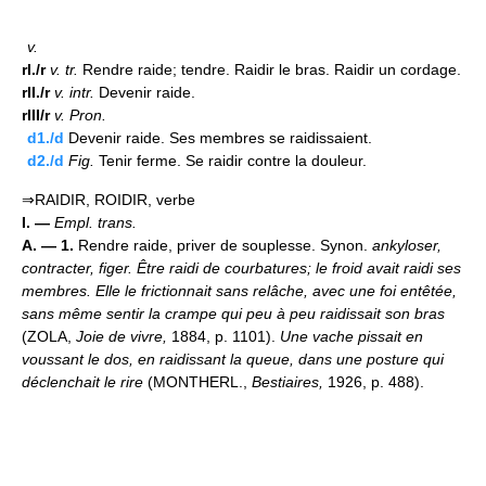
v.
rI./r
v.
tr.
Rendre raide; tendre. Raidir le bras. Raidir un cordage.
rII./r
v.
intr.
Devenir raide.
rIII/r
v.
Pron.
d1./d
Devenir raide. Ses membres se raidissaient.
d2./d
Fig.
Tenir ferme. Se raidir contre la douleur.
⇒RAIDIR, ROIDIR, verbe
I. —
Empl. trans.
A. — 1.
Rendre raide, priver de souplesse. Synon.
ankyloser,
contracter, figer.
Être raidi de courbatures; le froid avait raidi ses
membres.
Elle le frictionnait sans relâche, avec une foi entêtée,
sans même sentir la crampe qui peu à peu raidissait son bras
(ZOLA,
Joie de vivre,
1884, p. 1101).
Une vache pissait en
voussant le dos, en raidissant la queue, dans une posture qui
déclenchait le rire
(MONTHERL.,
Bestiaires,
1926, p. 488).