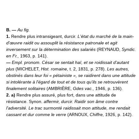
B. —
Au fig.
1.
Rendre plus intransigeant, durcir.
L'état du marché de la main-
d'œuvre raidit ou assouplit la résistance patronale et agit
inversement sur la détermination des salariés
(REYNAUD,
Syndic.
en Fr.,
1963, p. 141).
—
Empl. pronom.
César se sentait haï, et se roidissait d'autant
plus
(MICHELET,
Hist. romaine,
t. 2, 1831, p. 278).
Les autres,
obstinés dans leur foi « pétainiste », se raidirent dans une attitude
si intolérante à l'égard de tout et de tous qu'ils se retrouvèrent
finalement solitaires
(AMBRIÈRE,
Gdes vac.,
1946, p. 136).
2. a)
Rendre plus assuré, plus fort, dans une attitude de
résistance. Synon.
affermir, durcir.
Raidir son âme contre
l'adversité.
Le trac surmonté raidissait mon attitude, me rendait
cassant et dur comme le verre
(ARNOUX,
Chiffre,
1926, p. 142).