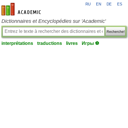
RU
EN
DE
ES
fr-academic.com
Dictionnaires et Encyclopédies sur 'Academic'
Recherche!
interprétations
traductions
livres
Игры ⚽