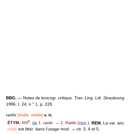
BBG.
— Notes de lexicogr. critique.
Trav. Ling. Litt. Strasbourg.
1986, t. 24, n ° 1, p. 228.
raidir
[ʀɛdiʀ; ʀediʀ]
v. tr.
e
ÉTYM.
XIII
;
de
1.
raide.
→ 1. Raide (
rem
.).
REM.
La var. anc.
roidir
est littér. dans l'usage mod. → cit. 3, 4 et 5.