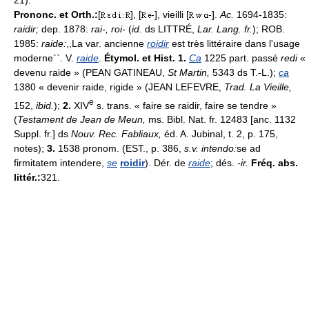
Prononc. et Orth.:
[
], [
-], vieilli [
-].
Ac.
1694-1835:
raidir;
dep. 1878:
rai-, roi-
(
id.
ds LITTRÉ,
Lar. Lang. fr.
); ROB.
1985:
raide:
,,La var. ancienne
roidir
est très littéraire dans l'usage
moderne``. V.
raide
.
Étymol. et Hist. 1.
Ca
1225 part. passé
redi
«
devenu raide » (PEAN GATINEAU,
St Martin,
5343 ds T.-L.);
ca
1380 « devenir raide, rigide » (JEAN LEFEVRE,
Trad. La Vieille,
e
152,
ibid.
);
2.
XIV
s. trans. « faire se raidir, faire se tendre »
(
Testament de Jean de Meun,
ms. Bibl. Nat. fr. 12483 [anc. 1132
Suppl. fr.] ds
Nouv. Rec. Fabliaux,
éd. A. Jubinal, t. 2, p. 175,
notes);
3.
1538 pronom. (EST., p. 386,
s.v. intendo:
se ad
firmitatem intendere,
se
roidir
). Dér. de
raide
; dés.
-ir.
Fréq. abs.
littér.:
321.