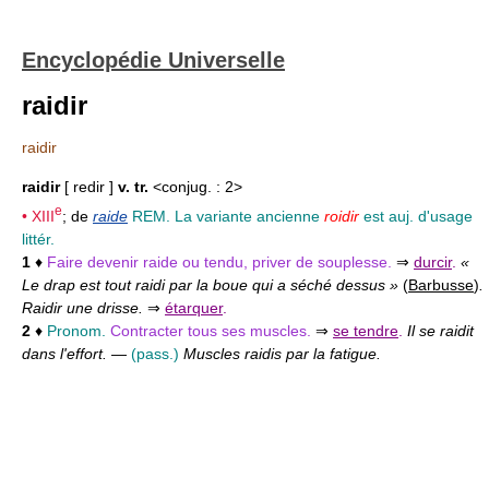
Encyclopédie Universelle
raidir
raidir
raidir
[ redir ]
v. tr.
<conjug. : 2>
e
•
XIII
; de
raide
REM. La variante ancienne
roidir
est auj. d'usage
littér.
1
♦
Faire devenir raide ou tendu, priver de souplesse.
⇒
durcir
.
«
Le drap est tout raidi par la boue qui a séché dessus »
(
Barbusse
)
.
Raidir une drisse.
⇒
étarquer
.
2
♦
Pronom.
Contracter tous ses muscles.
⇒
se tendre
.
Il se raidit
dans l'effort.
—
(pass.)
Muscles raidis par la fatigue.