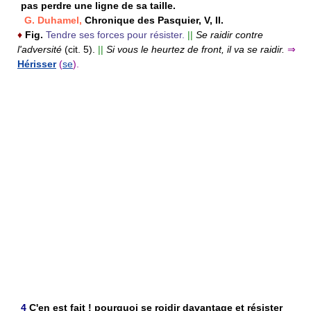
pas perdre une ligne de sa taille.
G. Duhamel,
Chronique des Pasquier, V, II.
♦
Fig.
Tendre ses forces pour résister.
||
Se raidir contre
l'adversité
(cit. 5).
||
Si vous le heurtez de front, il va se raidir.
⇒
Hérisser
(
se
).
4
C'en est fait ! pourquoi se roidir davantage et résister