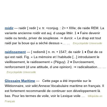
roidir
— raidir [ redir ] v. tr. <conjug. : 2> • XIIIe; de raide REM. La
variante ancienne roidir est auj. d usage littér. 1 ♦ Faire devenir
raide ou tendu, priver de souplesse. ⇒ durcir. « Le drap est tout
raidi par la boue qui a séché dessus »… …
Encyclopédie Universelle
raidissement
— [ redismɑ̃ ] n. m. • 1547; de raidir 1 ♦ État de ce
qui est raidi. Fig. « La mémoire et l habitude [...] introduisent le
vieillissement, le raidissement » (Péguy). 2 ♦ Durcissement,
renforcement (d une attitude, d une opinion). ⇒ radicalisation.… …
Encyclopédie Universelle
Glossaire Maritime
— Cette page a été importée sur le
Wiktionnaire, voir wikt:Annexe:Vocabulaire maritime en français. Il
est fortement recommandé de continuer son développement là
bas. Pour les termes de voile, voir le Lexique voile …
Wikipédia en
Français