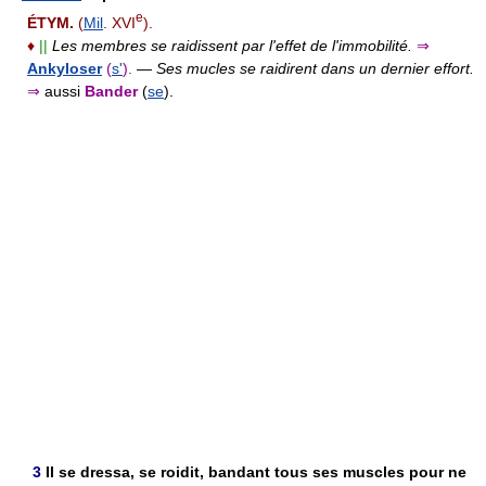
e
ÉTYM.
(
Mil
. XVI
).
♦
||
Les membres se raidissent par l'effet de l'immobilité.
⇒
Ankyloser
(
s'
).
—
Ses mucles se raidirent dans un dernier effort.
⇒
aussi
Bander
(
se
).
3
Il se dressa, se roidit, bandant tous ses muscles pour ne