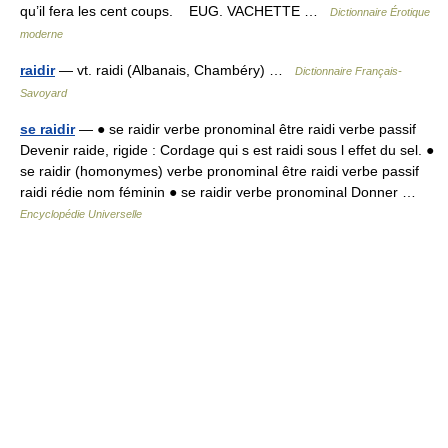
qu’il fera les cent coups. EUG. VACHETTE …
Dictionnaire Érotique
moderne
raidir
— vt. raidi (Albanais, Chambéry) …
Dictionnaire Français-
Savoyard
se raidir
— ● se raidir verbe pronominal être raidi verbe passif
Devenir raide, rigide : Cordage qui s est raidi sous l effet du sel. ●
se raidir (homonymes) verbe pronominal être raidi verbe passif
raidi rédie nom féminin ● se raidir verbe pronominal Donner …
Encyclopédie Universelle