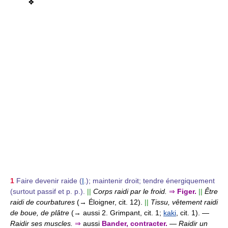
❖
1
Faire devenir raide (
I
.); maintenir droit; tendre énergiquement
(surtout passif et p. p.).
||
Corps raidi par le froid.
⇒
Figer.
||
Être
raidi de courbatures
(→ Éloigner, cit. 12).
||
Tissu, vêtement raidi
de boue, de plâtre
(→ aussi 2. Grimpant, cit. 1;
kaki
, cit. 1).
—
Raidir ses muscles.
⇒
aussi
Bander, contracter.
—
Raidir un