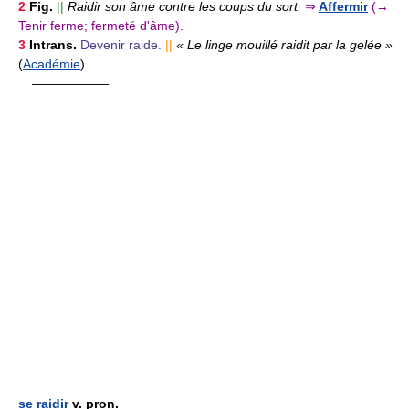
2
Fig.
||
Raidir son âme contre les coups du sort.
⇒
Affermir
(→
Tenir ferme; fermeté d'âme).
3
Intrans.
Devenir raide.
||
« Le linge mouillé raidit par la gelée »
(
Académie
).
——————
se raidir
v. pron.