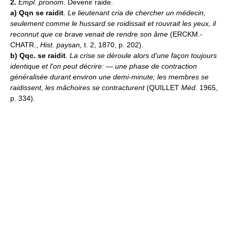
2.
Empl. pronom.
Devenir raide.
a)
Qqn se raidit
.
Le lieutenant cria de chercher un médecin,
seulement comme le hussard se roidissait et rouvrait les yeux, il
reconnut que ce brave venait de rendre son âme
(ERCKM.-
CHATR.,
Hist. paysan,
t. 2, 1870, p. 202).
b)
Qqc. se raidit
.
La crise se déroule alors d'une façon toujours
identique et l'on peut décrire: — une phase de contraction
généralisée durant environ une demi-minute; les membres se
raidissent, les mâchoires se contracturent
(QUILLET
Méd.
1965,
p. 334).